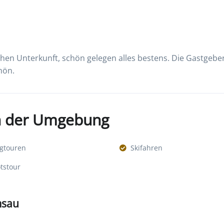
schen Unterkunft, schön gelegen alles bestens. Die Gastgeber
hön.
in der Umgebung
gtouren
Skifahren
tstour
msau