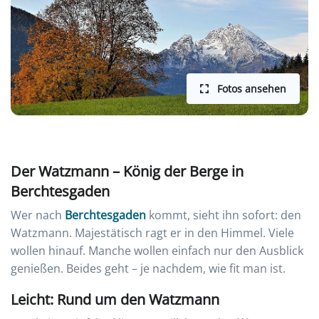
Fotos ansehen
Der Watzmann – König der Berge in
Berchtesgaden
Wer nach
Berchtesgaden
kommt, sieht ihn sofort: den
Watzmann. Majestätisch ragt er in den Himmel. Viele
wollen hinauf. Manche wollen einfach nur den Ausblick
genießen. Beides geht – je nachdem, wie fit man ist.
Leicht: Rund um den Watzmann