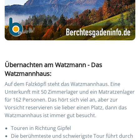
Übernachten am Watzmann - Das
Watzmannhaus:
Auf dem Falzköpfl steht das Watzmannhaus. Eine
Unterkunft mit 50 Zimmerlager und ein Matratzenlager
für 162 Personen. Das hört sich viel an, aber zur
Vorsicht reservieren sie lieber einen Platz, dann das
Watzmannhaus ist immer gut besucht.
Touren in Richtung Gipfel
Die berühmteste und schwierigste Tour führt durch