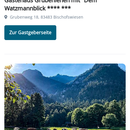
Watzmannblick **** ***
Grubenweg 18, 83483 Bischofswiesen
Zur Gastgeberseite