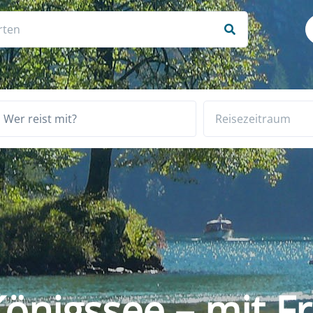
Wer reist mit?
önigssee – mit Fr