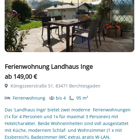
Ferienwohnung Landhaus Inge
ab 149,00 €
Königsseerstraße 51, 83471 Berchtesgaden
Ferienwohnung
bis 4
95 m²
Das 'Landhaus Inge' bietet zwei moderne Ferienwohnungen
(1x für 4 Personen und 1x für maximal 3 Personen) mit
Hotelcharakter. Beide Wohneinheiten sind voll ausgestattet
mit Küche, modernem Schlaf- und Wohnzimmer (1 x mit
Essbereich), Badezimmer (WC extra), gratis W-LAN,