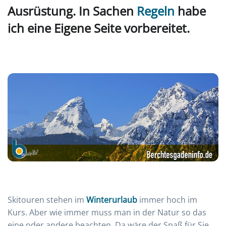
Ausrüstung. In Sachen
Regeln
habe
ich eine Eigene Seite vorbereitet.
Skitouren stehen im
Winterurlaub
immer hoch im
Kurs. Aber wie immer muss man in der Natur so das
eine oder andere beachten. Da wäre der Spaß für Sie.