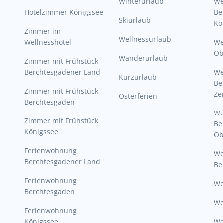
Winterurlaub
W
Hotelzimmer Königssee
Be
Skiurlaub
Kö
Zimmer im
Wellnessurlaub
Wellnesshotel
We
Ob
Wanderurlaub
Zimmer mit Frühstück
Berchtesgadener Land
W
Kurzurlaub
Be
Zimmer mit Frühstück
Ze
Osterferien
Berchtesgaden
W
Zimmer mit Frühstück
Be
Königssee
Ob
Ferienwohnung
W
Berchtesgadener Land
Be
Ferienwohnung
We
Berchtesgaden
We
Ferienwohnung
Königssee
W