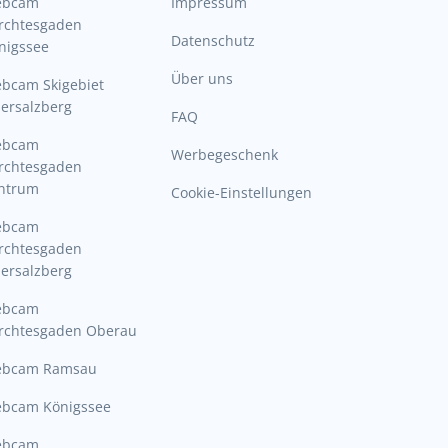
ebcam
Impressum
rchtesgaden
Datenschutz
nigssee
Über uns
bcam Skigebiet
ersalzberg
FAQ
ebcam
Werbegeschenk
rchtesgaden
ntrum
Cookie-Einstellungen
ebcam
rchtesgaden
ersalzberg
ebcam
rchtesgaden Oberau
bcam Ramsau
bcam Königssee
ebcam