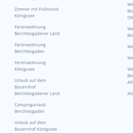
W
Zimmer mit Frühstück
Be
Königssee
Ob
Ferienwohnung
W
Berchtesgadener Land
Be
Ferienwohnung
We
Berchtesgaden
We
Ferienwohnung
Königssee
W
Be
Urlaub auf dem
Al
Bauernhof
Berchtesgadener Land
AG
Campingurlaub
Berchtesgaden
Urlaub auf dem
Bauernhof Königssee