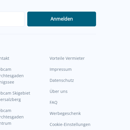
Anmelden
ntakt
Vorteile Vermieter
ebcam
Impressum
rchtesgaden
Datenschutz
nigssee
Über uns
bcam Skigebiet
ersalzberg
FAQ
ebcam
Werbegeschenk
rchtesgaden
ntrum
Cookie-Einstellungen