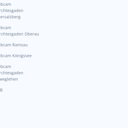
ebcam
rchtesgaden
ersalzberg
ebcam
rchtesgaden Oberau
bcam Ramsau
bcam Königssee
ebcam
rchtesgaden
lweglehen
B