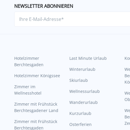
NEWSLETTER ABONNIEREN
Hotelzimmer
Last Minute Urlaub
Ko
Berchtesgaden
Winterurlaub
W
Hotelzimmer Königssee
Be
Skiurlaub
Kö
Zimmer im
Wellnessurlaub
Wellnesshotel
We
Ob
Wanderurlaub
Zimmer mit Frühstück
Berchtesgadener Land
W
Kurzurlaub
Be
Zimmer mit Frühstück
Ze
Osterferien
Berchtesgaden