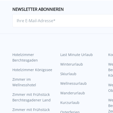
NEWSLETTER ABONNIEREN
Hotelzimmer
Last Minute Urlaub
Ko
Berchtesgaden
Winterurlaub
W
Hotelzimmer Königssee
Be
Skiurlaub
Kö
Zimmer im
Wellnessurlaub
Wellnesshotel
We
Ob
Wanderurlaub
Zimmer mit Frühstück
Berchtesgadener Land
W
Kurzurlaub
Be
Zimmer mit Frühstück
Ze
Osterferien