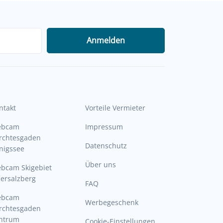
Anmelden
ntakt
Vorteile Vermieter
ebcam
Impressum
rchtesgaden
Datenschutz
nigssee
Über uns
bcam Skigebiet
ersalzberg
FAQ
ebcam
Werbegeschenk
rchtesgaden
ntrum
Cookie-Einstellungen