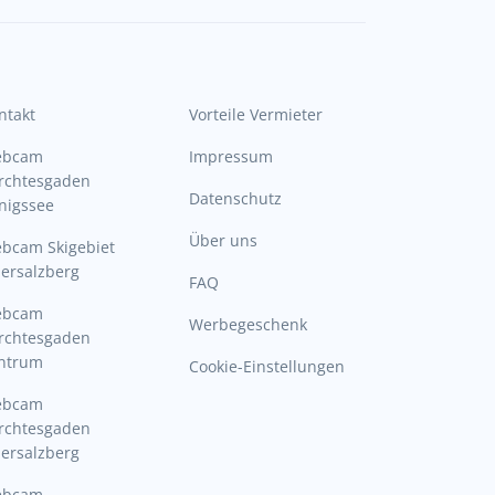
ntakt
Vorteile Vermieter
ebcam
Impressum
rchtesgaden
Datenschutz
nigssee
Über uns
bcam Skigebiet
ersalzberg
FAQ
ebcam
Werbegeschenk
rchtesgaden
ntrum
Cookie-Einstellungen
ebcam
rchtesgaden
ersalzberg
ebcam