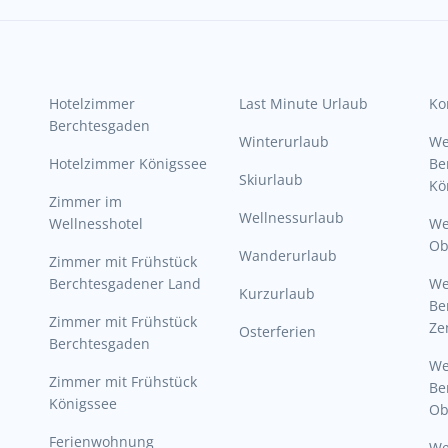
Hotelzimmer
Last Minute Urlaub
Ko
Berchtesgaden
Winterurlaub
W
Hotelzimmer Königssee
Be
Skiurlaub
Kö
Zimmer im
Wellnessurlaub
Wellnesshotel
We
Ob
Wanderurlaub
Zimmer mit Frühstück
Berchtesgadener Land
W
Kurzurlaub
Be
Zimmer mit Frühstück
Ze
Osterferien
Berchtesgaden
W
Zimmer mit Frühstück
Be
Königssee
Ob
Ferienwohnung
W