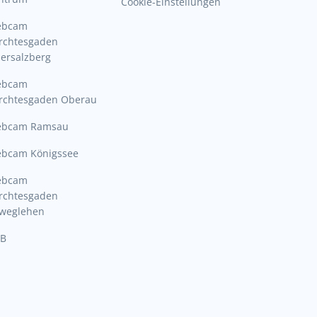
Cookie-Einstellungen
ebcam
rchtesgaden
ersalzberg
ebcam
rchtesgaden Oberau
bcam Ramsau
bcam Königssee
ebcam
rchtesgaden
lweglehen
B