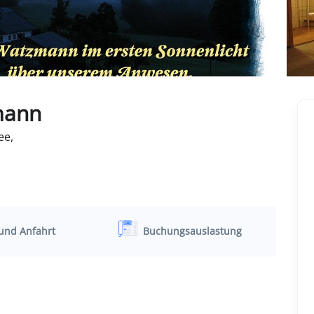
mann
ee,
und Anfahrt
Buchungsauslastung