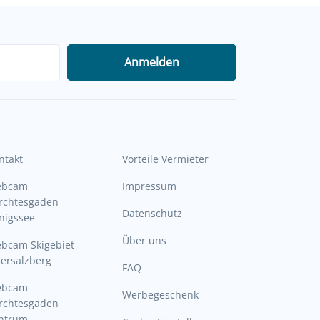
Anmelden
ntakt
Vorteile Vermieter
ebcam
Impressum
rchtesgaden
Datenschutz
nigssee
Über uns
bcam Skigebiet
ersalzberg
FAQ
ebcam
Werbegeschenk
rchtesgaden
ntrum