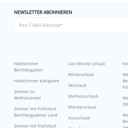
NEWSLETTER ABONNIEREN
Hotelzimmer
Last Minute Urlaub
Ko
Berchtesgaden
Winterurlaub
W
Hotelzimmer Königssee
Be
Skiurlaub
Kö
Zimmer im
Wellnessurlaub
Wellnesshotel
We
Ob
Wanderurlaub
Zimmer mit Frühstück
Berchtesgadener Land
W
Kurzurlaub
Be
Zimmer mit Frühstück
Ze