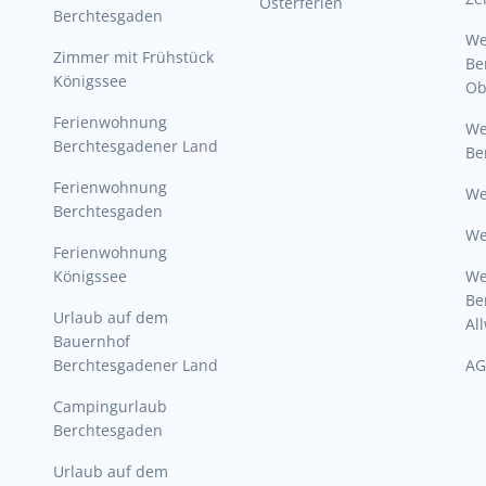
Osterferien
Berchtesgaden
W
Zimmer mit Frühstück
Be
Königssee
Ob
Ferienwohnung
W
Berchtesgadener Land
Be
Ferienwohnung
We
Berchtesgaden
We
Ferienwohnung
Königssee
W
Be
Urlaub auf dem
Al
Bauernhof
Berchtesgadener Land
AG
Campingurlaub
Berchtesgaden
Urlaub auf dem