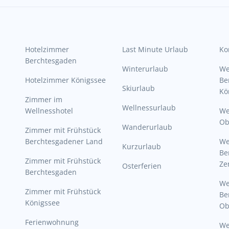
Hotelzimmer
Last Minute Urlaub
Ko
Berchtesgaden
Winterurlaub
W
Hotelzimmer Königssee
Be
Skiurlaub
Kö
Zimmer im
Wellnessurlaub
Wellnesshotel
We
Ob
Wanderurlaub
Zimmer mit Frühstück
Berchtesgadener Land
W
Kurzurlaub
Be
Zimmer mit Frühstück
Ze
Osterferien
Berchtesgaden
W
Zimmer mit Frühstück
Be
Königssee
Ob
Ferienwohnung
W