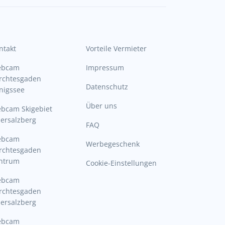
ntakt
Vorteile Vermieter
ebcam
Impressum
rchtesgaden
Datenschutz
nigssee
Über uns
bcam Skigebiet
ersalzberg
FAQ
ebcam
Werbegeschenk
rchtesgaden
ntrum
Cookie-Einstellungen
ebcam
rchtesgaden
ersalzberg
ebcam