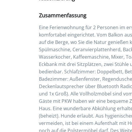
Zusammenfassung
Eine Ferienwohnung für 2 Personen im er
komfortabel eingerichtet. Vom Balkon a
auf die Berge, wo Sie die Natur genießen 
Spülmaschine, Ceranvierplattenherd, Back
Wasserkocher, Kaffeemaschine, Mixer, Toas
Eckbank mit drei Sitzplätzen, zwei Stühle
bedienbar. Schlafzimmer: Doppelbett, Bett
Badezimmer: Außenfenster, Regendusche, 
Deckenlautsprecher über Bluetooth Radio
und 1x Groß). Alle Vollholzmöbel sind vom
Gäste mit PKW haben wir eine bequeme Zu
Haus. Eine wunderbare Abkühlung erhalt
(beheizt). Hunde erlaubt. Aus hygienisch
vermeiden, ist bei einem Aufenthalt mit 
noch auf die Polstermöbel darf. Des Wei