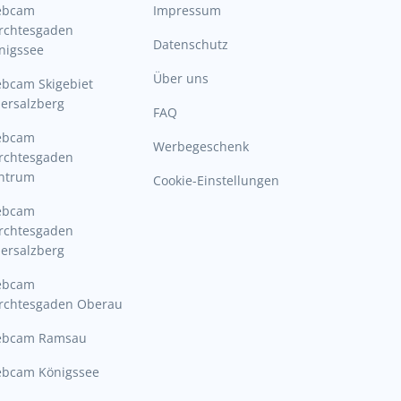
ebcam
Impressum
rchtesgaden
Datenschutz
nigssee
Über uns
bcam Skigebiet
ersalzberg
FAQ
ebcam
Werbegeschenk
rchtesgaden
ntrum
Cookie-Einstellungen
ebcam
rchtesgaden
ersalzberg
ebcam
rchtesgaden Oberau
bcam Ramsau
bcam Königssee