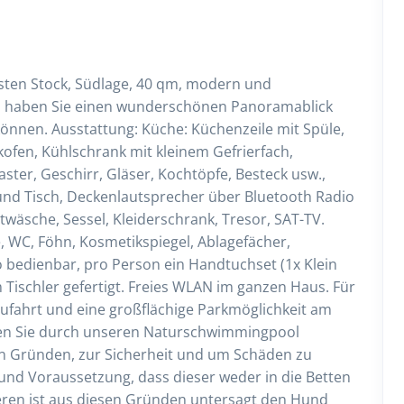
sten Stock, Südlage, 40 qm, modern und
us haben Sie einen wunderschönen Panoramablick
können. Ausstattung: Küche: Küchenzeile mit Spüle,
ofen, Kühlschrank mit kleinem Gefrierfach,
ter, Geschirr, Gläser, Kochtöpfe, Besteck usw.,
 und Tisch, Deckenlautsprecher über Bluetooth Radio
wäsche, Sessel, Kleiderschrank, Tresor, SAT-TV.
WC, Föhn, Kosmetikspiegel, Ablagefächer,
 bedienbar, pro Person ein Handtuchset (1x Klein
 Tischler gefertigt. Freies WLAN im ganzen Haus. Für
fahrt und eine großflächige Parkmöglichkeit am
en Sie durch unseren Naturschwimmingpool
en Gründen, zur Sicherheit und um Schäden zu
Hund Voraussetzung, dass dieser weder in die Betten
teren ist aus diesen Gründen untersagt den Hund