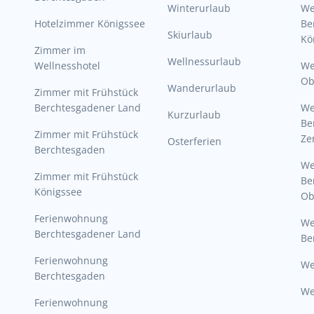
Winterurlaub
W
Hotelzimmer Königssee
Be
Skiurlaub
Kö
Zimmer im
Wellnessurlaub
Wellnesshotel
We
Ob
Wanderurlaub
Zimmer mit Frühstück
Berchtesgadener Land
W
Kurzurlaub
Be
Zimmer mit Frühstück
Ze
Osterferien
Berchtesgaden
W
Zimmer mit Frühstück
Be
Königssee
Ob
Ferienwohnung
W
Berchtesgadener Land
Be
Ferienwohnung
We
Berchtesgaden
We
Ferienwohnung