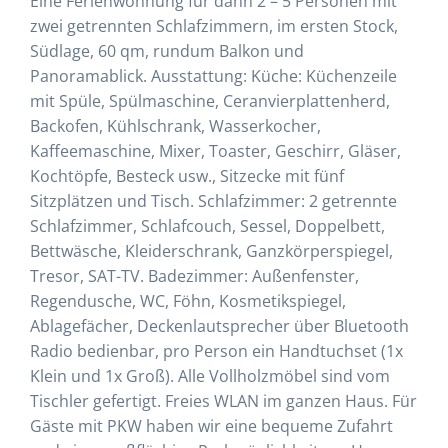
Eine Ferienwohnung für dann 2 – 5 Personen mit
zwei getrennten Schlafzimmern, im ersten Stock,
Südlage, 60 qm, rundum Balkon und
Panoramablick. Ausstattung: Küche: Küchenzeile
mit Spüle, Spülmaschine, Ceranvierplattenherd,
Backofen, Kühlschrank, Wasserkocher,
Kaffeemaschine, Mixer, Toaster, Geschirr, Gläser,
Kochtöpfe, Besteck usw., Sitzecke mit fünf
Sitzplätzen und Tisch. Schlafzimmer: 2 getrennte
Schlafzimmer, Schlafcouch, Sessel, Doppelbett,
Bettwäsche, Kleiderschrank, Ganzkörperspiegel,
Tresor, SAT-TV. Badezimmer: Außenfenster,
Regendusche, WC, Föhn, Kosmetikspiegel,
Ablagefächer, Deckenlautsprecher über Bluetooth
Radio bedienbar, pro Person ein Handtuchset (1x
Klein und 1x Groß). Alle Vollholzmöbel sind vom
Tischler gefertigt. Freies WLAN im ganzen Haus. Für
Gäste mit PKW haben wir eine bequeme Zufahrt