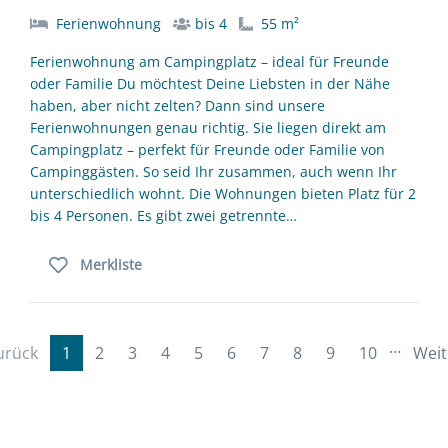
Ferienwohnung
bis 4
55 m²
Ferienwohnung am Campingplatz – ideal für Freunde
oder Familie Du möchtest Deine Liebsten in der Nähe
haben, aber nicht zelten? Dann sind unsere
Ferienwohnungen genau richtig. Sie liegen direkt am
Campingplatz – perfekt für Freunde oder Familie von
Campinggästen. So seid Ihr zusammen, auch wenn Ihr
unterschiedlich wohnt. Die Wohnungen bieten Platz für 2
bis 4 Personen. Es gibt zwei getrennte…
Merkliste
…
urück
1
2
3
4
5
6
7
8
9
10
Weit