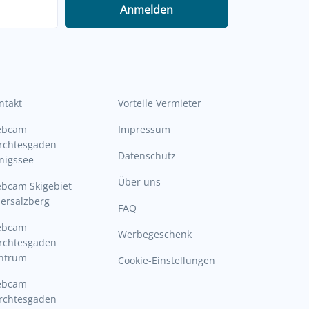
Anmelden
ntakt
Vorteile Vermieter
ebcam
Impressum
rchtesgaden
Datenschutz
nigssee
Über uns
bcam Skigebiet
ersalzberg
FAQ
ebcam
Werbegeschenk
rchtesgaden
ntrum
Cookie-Einstellungen
ebcam
rchtesgaden