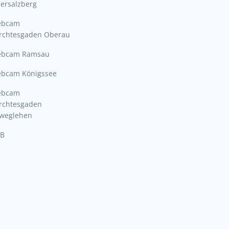
ersalzberg
ebcam
rchtesgaden Oberau
bcam Ramsau
bcam Königssee
ebcam
rchtesgaden
lweglehen
B