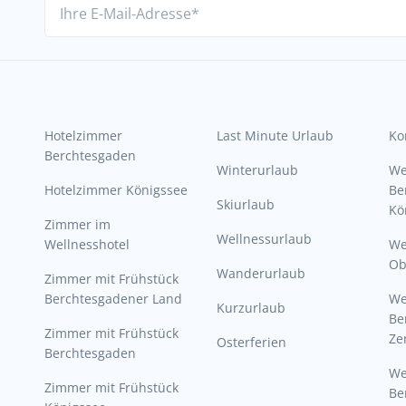
Hotelzimmer
Last Minute Urlaub
Ko
Berchtesgaden
Winterurlaub
W
Hotelzimmer Königssee
Be
Skiurlaub
Kö
Zimmer im
Wellnessurlaub
Wellnesshotel
We
Ob
Wanderurlaub
Zimmer mit Frühstück
Berchtesgadener Land
W
Kurzurlaub
Be
Zimmer mit Frühstück
Ze
Osterferien
Berchtesgaden
W
Zimmer mit Frühstück
Be