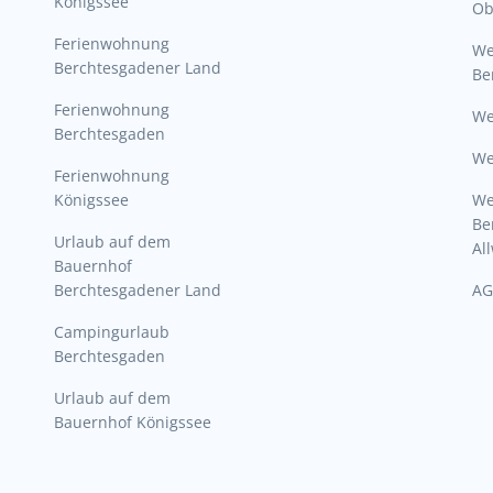
Königssee
Ob
Ferienwohnung
W
Berchtesgadener Land
Be
Ferienwohnung
We
Berchtesgaden
We
Ferienwohnung
Königssee
W
Be
Urlaub auf dem
Al
Bauernhof
Berchtesgadener Land
AG
Campingurlaub
Berchtesgaden
Urlaub auf dem
Bauernhof Königssee