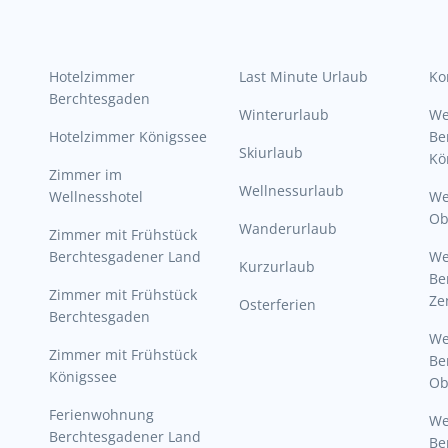
Hotelzimmer
Last Minute Urlaub
Ko
Berchtesgaden
Winterurlaub
W
Hotelzimmer Königssee
Be
Skiurlaub
Kö
Zimmer im
Wellnessurlaub
Wellnesshotel
We
Ob
Wanderurlaub
Zimmer mit Frühstück
Berchtesgadener Land
W
Kurzurlaub
Be
Zimmer mit Frühstück
Ze
Osterferien
Berchtesgaden
W
Zimmer mit Frühstück
Be
Königssee
Ob
Ferienwohnung
W
Berchtesgadener Land
Be