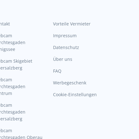
ntakt
Vorteile Vermieter
ebcam
Impressum
rchtesgaden
Datenschutz
nigssee
Über uns
bcam Skigebiet
ersalzberg
FAQ
ebcam
Werbegeschenk
rchtesgaden
ntrum
Cookie-Einstellungen
ebcam
rchtesgaden
ersalzberg
ebcam
rchtesgaden Oberau