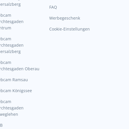
ersalzberg
FAQ
ebcam
Werbegeschenk
rchtesgaden
ntrum
Cookie-Einstellungen
ebcam
rchtesgaden
ersalzberg
ebcam
rchtesgaden Oberau
bcam Ramsau
bcam Königssee
ebcam
rchtesgaden
lweglehen
B