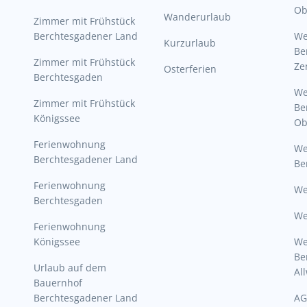
Ob
Wanderurlaub
Zimmer mit Frühstück
Berchtesgadener Land
W
Kurzurlaub
Be
Zimmer mit Frühstück
Ze
Osterferien
Berchtesgaden
W
Zimmer mit Frühstück
Be
Königssee
Ob
Ferienwohnung
W
Berchtesgadener Land
Be
Ferienwohnung
We
Berchtesgaden
We
Ferienwohnung
Königssee
W
Be
Urlaub auf dem
Al
Bauernhof
Berchtesgadener Land
AG