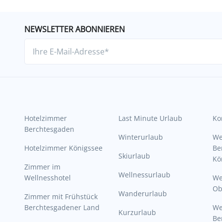
NEWSLETTER ABONNIEREN
Hotelzimmer
Last Minute Urlaub
Ko
Berchtesgaden
Winterurlaub
W
Hotelzimmer Königssee
Be
Skiurlaub
Kö
Zimmer im
Wellnessurlaub
Wellnesshotel
We
Ob
Wanderurlaub
Zimmer mit Frühstück
Berchtesgadener Land
W
Kurzurlaub
Be