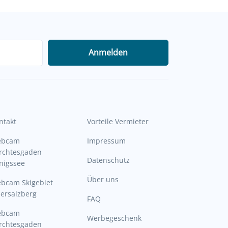
Anmelden
ntakt
Vorteile Vermieter
ebcam
Impressum
rchtesgaden
Datenschutz
nigssee
Über uns
bcam Skigebiet
ersalzberg
FAQ
ebcam
Werbegeschenk
rchtesgaden