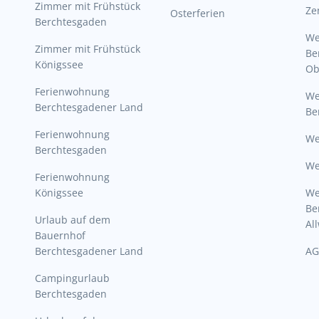
Zimmer mit Frühstück
Ze
Osterferien
Berchtesgaden
W
Zimmer mit Frühstück
Be
Königssee
Ob
Ferienwohnung
W
Berchtesgadener Land
Be
Ferienwohnung
We
Berchtesgaden
We
Ferienwohnung
Königssee
W
Be
Urlaub auf dem
Al
Bauernhof
Berchtesgadener Land
AG
Campingurlaub
Berchtesgaden