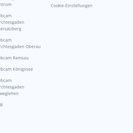
ntrum
Cookie-Einstellungen
ebcam
rchtesgaden
ersalzberg
ebcam
rchtesgaden Oberau
bcam Ramsau
bcam Königssee
ebcam
rchtesgaden
lweglehen
B