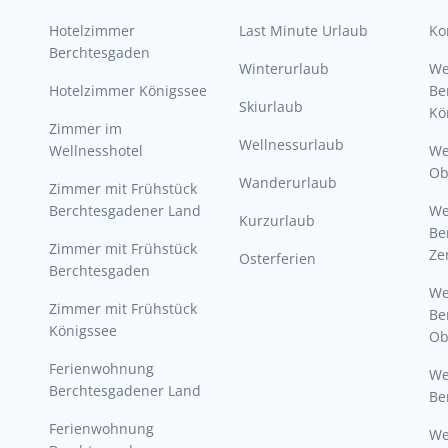
Hotelzimmer
Last Minute Urlaub
Ko
Berchtesgaden
Winterurlaub
W
Hotelzimmer Königssee
Be
Skiurlaub
Kö
Zimmer im
Wellnessurlaub
Wellnesshotel
We
Ob
Wanderurlaub
Zimmer mit Frühstück
Berchtesgadener Land
W
Kurzurlaub
Be
Zimmer mit Frühstück
Ze
Osterferien
Berchtesgaden
W
Zimmer mit Frühstück
Be
Königssee
Ob
Ferienwohnung
W
Berchtesgadener Land
Be
Ferienwohnung
We