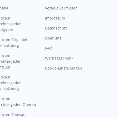
ntakt
Vorteile Vermieter
ebcam
Impressum
rchtesgaden
Datenschutz
nigssee
Über uns
bcam Skigebiet
ersalzberg
FAQ
ebcam
Werbegeschenk
rchtesgaden
ntrum
Cookie-Einstellungen
ebcam
rchtesgaden
ersalzberg
ebcam
rchtesgaden Oberau
bcam Ramsau