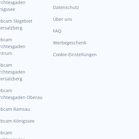
rchtesgaden
Datenschutz
nigssee
Über uns
bcam Skigebiet
ersalzberg
FAQ
ebcam
Werbegeschenk
rchtesgaden
ntrum
Cookie-Einstellungen
ebcam
rchtesgaden
ersalzberg
ebcam
rchtesgaden Oberau
bcam Ramsau
bcam Königssee
ebcam