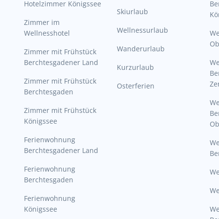
Hotelzimmer Königssee
Be
Skiurlaub
Kö
Zimmer im
Wellnessurlaub
Wellnesshotel
We
Ob
Wanderurlaub
Zimmer mit Frühstück
Berchtesgadener Land
W
Kurzurlaub
Be
Zimmer mit Frühstück
Ze
Osterferien
Berchtesgaden
W
Zimmer mit Frühstück
Be
Königssee
Ob
Ferienwohnung
W
Berchtesgadener Land
Be
Ferienwohnung
We
Berchtesgaden
We
Ferienwohnung
Königssee
W