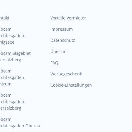
ntakt
Vorteile Vermieter
ebcam
Impressum
rchtesgaden
Datenschutz
nigssee
Über uns
bcam Skigebiet
ersalzberg
FAQ
ebcam
Werbegeschenk
rchtesgaden
ntrum
Cookie-Einstellungen
ebcam
rchtesgaden
ersalzberg
ebcam
rchtesgaden Oberau