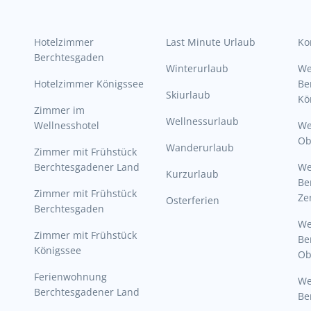
Hotelzimmer
Last Minute Urlaub
Ko
Berchtesgaden
Winterurlaub
W
Hotelzimmer Königssee
Be
Skiurlaub
Kö
Zimmer im
Wellnessurlaub
Wellnesshotel
We
Ob
Wanderurlaub
Zimmer mit Frühstück
Berchtesgadener Land
W
Kurzurlaub
Be
Zimmer mit Frühstück
Ze
Osterferien
Berchtesgaden
W
Zimmer mit Frühstück
Be
Königssee
Ob
Ferienwohnung
W
Berchtesgadener Land
Be