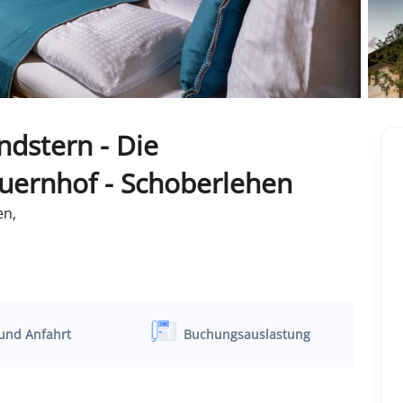
dstern - Die
ernhof - Schoberlehen
en,
und Anfahrt
Buchungsauslastung