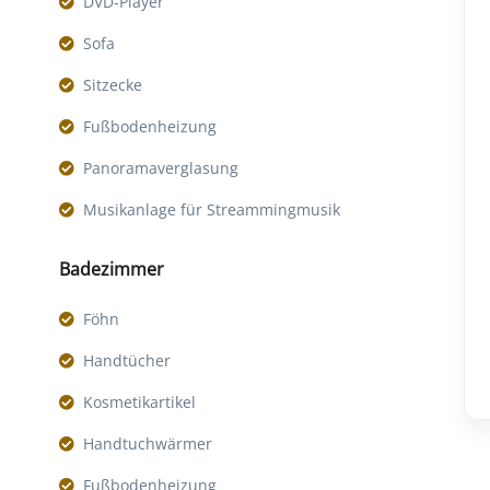
DVD-Player
Sofa
Sitzecke
Fußbodenheizung
Panoramaverglasung
Musikanlage für Streammingmusik
Badezimmer
Föhn
Handtücher
Kosmetikartikel
Handtuchwärmer
Fußbodenheizung