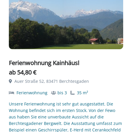
Ferienwohnung Kainhäusl
ab 54,80 €
Auer Straße 52, 83471 Berchtesgaden
Ferienwohnung
bis 3
35 m²
Unsere Ferienwohnung ist sehr gut ausgestattet. Die
Wohnung befindet sich im ersten Stock. Von der Fewo
aus haben Sie eine unverbaute Aussicht auf die
Berchtesgadener Bergwelt. Die Ausstattung umfasst zum
Beispiel einen Geschirrspüler, E-Herd mit Cerankochfeld