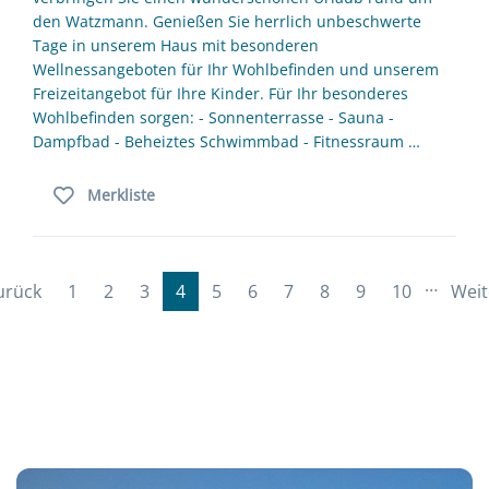
den Watzmann. Genießen Sie herrlich unbeschwerte
Tage in unserem Haus mit besonderen
Wellnessangeboten für Ihr Wohlbefinden und unserem
Freizeitangebot für Ihre Kinder. Für Ihr besonderes
Wohlbefinden sorgen: - Sonnenterrasse - Sauna -
Dampfbad - Beheiztes Schwimmbad - Fitnessraum …
Merkliste
…
urück
1
2
3
4
5
6
7
8
9
10
Weit