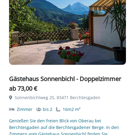
Gästehaus Sonnenbichl - Doppelzimmer
ab 73,00 €
Sonnenbichlweg 25, 83471 Berchtesgaden
Zimmer
bis 2
16m2 m²
Genießen Sie den freien Blick von Oberau bei
Berchtesgaden auf die Berchtesgadener Berge. In den
Zimmern vom Gästehaus Sonnenbichl finden Sie