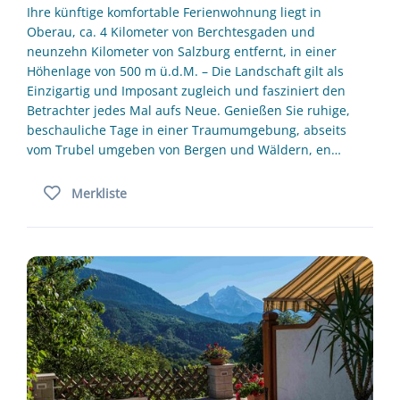
Ihre künftige komfortable Ferienwohnung liegt in
Oberau, ca. 4 Kilometer von Berchtesgaden und
neunzehn Kilometer von Salzburg entfernt, in einer
Höhenlage von 500 m ü.d.M. – Die Landschaft gilt als
Einzigartig und Imposant zugleich und fasziniert den
Betrachter jedes Mal aufs Neue. Genießen Sie ruhige,
beschauliche Tage in einer Traumumgebung, abseits
vom Trubel umgeben von Bergen und Wäldern, en…
Merkliste