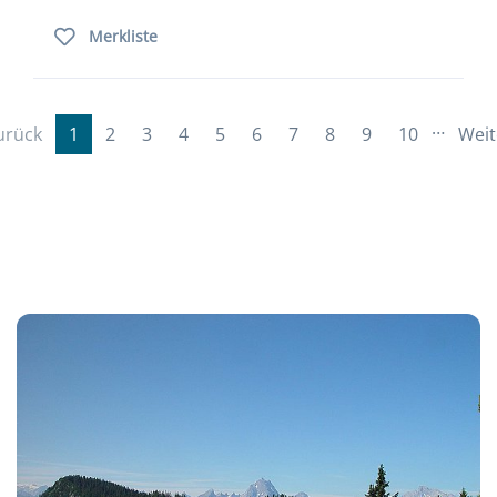
Merkliste
…
urück
1
2
3
4
5
6
7
8
9
10
Weit