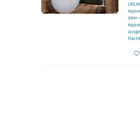
URLAU
Appar
über 
Appar
ausge
Flach