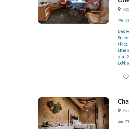
Ros
Ch
Das F
Seehö
Platz
Elter
und 2
Eckba
Cha
Kre
Ch