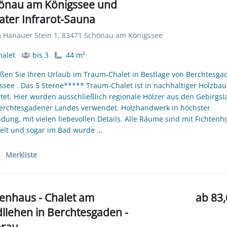
önau am Königssee und
vater Infrarot-Sauna
Hanauer Stein 1, 83471 Schönau am Königssee
alet
bis 3
44 m²
ßen Sie Ihren Urlaub im Traum-Chalet in Bestlage von Berchtesga
ssee . Das 5 Sterne***** Traum-Chalet ist in nachhaltiger Holzba
htet. Hier wurden ausschließlich regionale Hölzer aus den Gebirgs
erchtesgadener Landes verwendet. Holzhandwerk in höchster
ndung, mit vielen liebevollen Details. Alle Räume sind mit Fichtenh
felt und sogar im Bad wurde …
Merkliste
ienhaus - Chalet am
ab 83,
llehen in Berchtesgaden -
rau