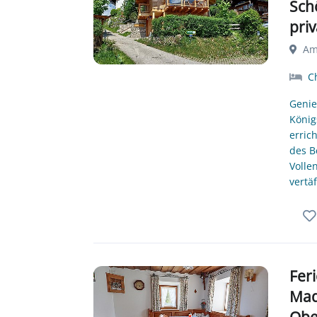
Sch
pri
Am 
Ch
Genie
König
erric
des B
Volle
vertä
Fer
Mad
Obe