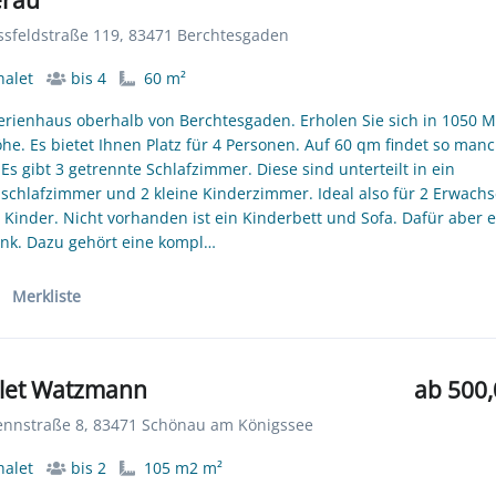
sfeldstraße 119, 83471 Berchtesgaden
alet
bis 4
60 m²
erienhaus oberhalb von Berchtesgaden. Erholen Sie sich in 1050 M
he. Es bietet Ihnen Platz für 4 Personen. Auf 60 qm findet so man
. Es gibt 3 getrennte Schlafzimmer. Diese sind unterteilt in ein
nschlafzimmer und 2 kleine Kinderzimmer. Ideal also für 2 Erwach
 Kinder. Nicht vorhanden ist ein Kinderbett und Sofa. Dafür aber 
nk. Dazu gehört eine kompl…
Merkliste
let Watzmann
ab 500,
nnstraße 8, 83471 Schönau am Königssee
alet
bis 2
105 m2 m²