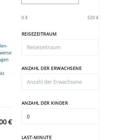
0 €
520 €
REISEZEITRAUM
den-
uweise
lagen
ANZAHL DER ERWACHSENE
olz
ANZAHL DER KINDER
00 €
LAST-MINUTE