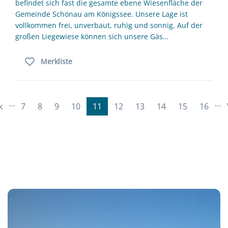
befindet sich fast die gesamte ebene Wiesenfläche der
Gemeinde Schönau am Königssee. Unsere Lage ist
vollkommen frei, unverbaut, ruhig und sonnig. Auf der
großen Liegewiese können sich unsere Gäs…
Merkliste
…
…
k
7
8
9
10
11
12
13
14
15
16