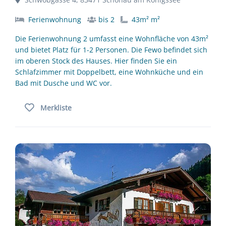
Ferienwohnung
bis 2
43m² m²
Die Ferienwohnung 2 umfasst eine Wohnfläche von 43m²
und bietet Platz für 1-2 Personen. Die Fewo befindet sich
im oberen Stock des Hauses. Hier finden Sie ein
Schlafzimmer mit Doppelbett, eine Wohnküche und ein
Bad mit Dusche und WC vor.
Merkliste