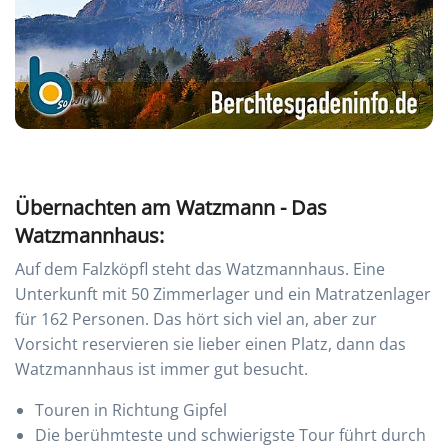
Übernachten am Watzmann - Das
Watzmannhaus:
Auf dem Falzköpfl steht das Watzmannhaus. Eine
Unterkunft mit 50 Zimmerlager und ein Matratzenlager
für 162 Personen. Das hört sich viel an, aber zur
Vorsicht reservieren sie lieber einen Platz, dann das
Watzmannhaus ist immer gut besucht.
Touren in Richtung Gipfel
Die berühmteste und schwierigste Tour führt durch