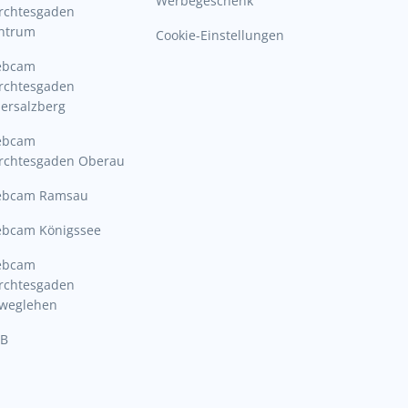
Werbegeschenk
rchtesgaden
ntrum
Cookie-Einstellungen
ebcam
rchtesgaden
ersalzberg
ebcam
rchtesgaden Oberau
bcam Ramsau
bcam Königssee
ebcam
rchtesgaden
lweglehen
B