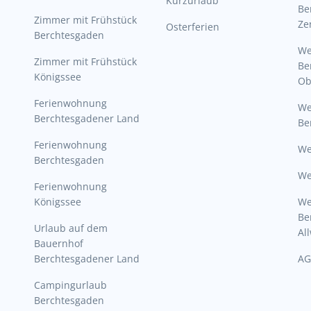
Kurzurlaub
Be
Zimmer mit Frühstück
Ze
Osterferien
Berchtesgaden
W
Zimmer mit Frühstück
Be
Königssee
Ob
Ferienwohnung
W
Berchtesgadener Land
Be
Ferienwohnung
We
Berchtesgaden
We
Ferienwohnung
Königssee
W
Be
Urlaub auf dem
Al
Bauernhof
Berchtesgadener Land
AG
Campingurlaub
Berchtesgaden