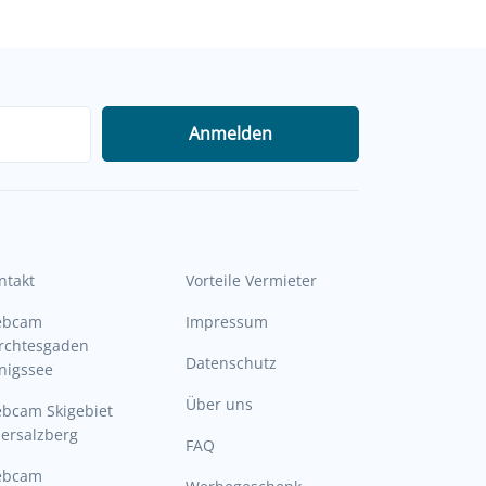
Anmelden
ntakt
Vorteile Vermieter
ebcam
Impressum
rchtesgaden
Datenschutz
nigssee
Über uns
bcam Skigebiet
ersalzberg
FAQ
ebcam