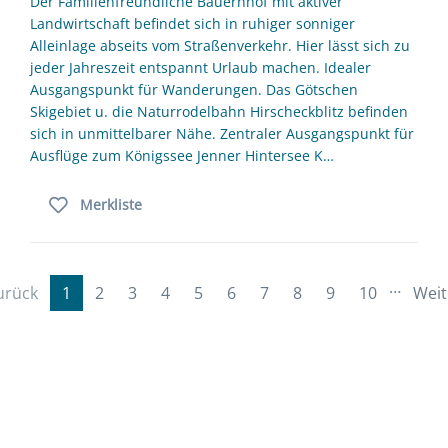
Der Familienfreundliche Bauernhof mit aktiver
Landwirtschaft befindet sich in ruhiger sonniger
Alleinlage abseits vom Straßenverkehr. Hier lässt sich zu
jeder Jahreszeit entspannt Urlaub machen. Idealer
Ausgangspunkt für Wanderungen. Das Götschen
Skigebiet u. die Naturrodelbahn Hirscheckblitz befinden
sich in unmittelbarer Nähe. Zentraler Ausgangspunkt für
Ausflüge zum Königssee Jenner Hintersee K…
Merkliste
…
urück
1
2
3
4
5
6
7
8
9
10
Weit