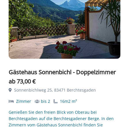
Gästehaus Sonnenbichl - Doppelzimmer
ab 73,00 €
Sonnenbichlweg 25, 83471 Berchtesgaden
Zimmer
bis 2
16m2 m²
Genießen Sie den freien Blick von Oberau bei
Berchtesgaden auf die Berchtesgadener Berge. In den
Zimmern vom Gästehaus Sonnenbichl finden Sie