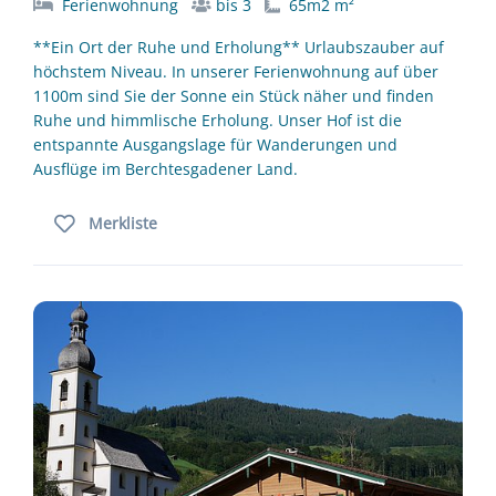
Ferienwohnung
bis 3
65m2 m²
**Ein Ort der Ruhe und Erholung** Urlaubszauber auf
höchstem Niveau. In unserer Ferienwohnung auf über
1100m sind Sie der Sonne ein Stück näher und finden
Ruhe und himmlische Erholung. Unser Hof ist die
entspannte Ausgangslage für Wanderungen und
Ausflüge im Berchtesgadener Land.
Merkliste