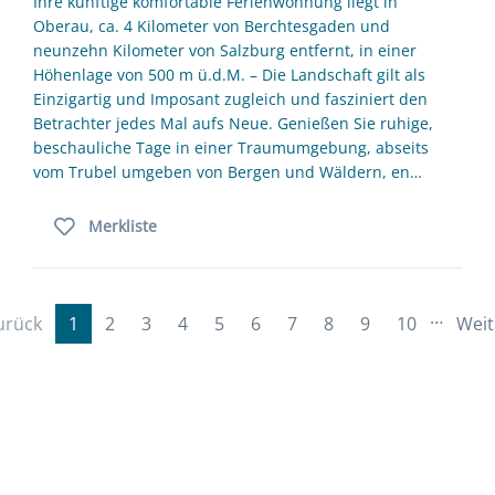
Ihre künftige komfortable Ferienwohnung liegt in
Oberau, ca. 4 Kilometer von Berchtesgaden und
neunzehn Kilometer von Salzburg entfernt, in einer
Höhenlage von 500 m ü.d.M. – Die Landschaft gilt als
Einzigartig und Imposant zugleich und fasziniert den
Betrachter jedes Mal aufs Neue. Genießen Sie ruhige,
beschauliche Tage in einer Traumumgebung, abseits
vom Trubel umgeben von Bergen und Wäldern, en…
Merkliste
…
urück
1
2
3
4
5
6
7
8
9
10
Weit