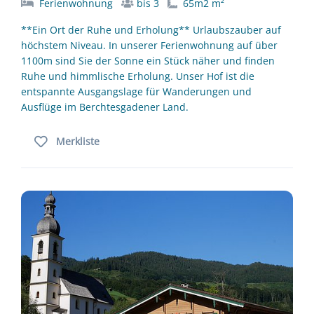
Ferienwohnung
bis 3
65m2 m²
**Ein Ort der Ruhe und Erholung** Urlaubszauber auf
höchstem Niveau. In unserer Ferienwohnung auf über
1100m sind Sie der Sonne ein Stück näher und finden
Ruhe und himmlische Erholung. Unser Hof ist die
entspannte Ausgangslage für Wanderungen und
Ausflüge im Berchtesgadener Land.
Merkliste