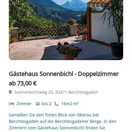
Gästehaus Sonnenbichl - Doppelzimmer
ab 73,00 €
Sonnenbichlweg 25, 83471 Berchtesgaden
Zimmer
bis 2
16m2 m²
Genießen Sie den freien Blick von Oberau bei
Berchtesgaden auf die Berchtesgadener Berge. In den
Zimmern vom Gästehaus Sonnenbichl finden Sie