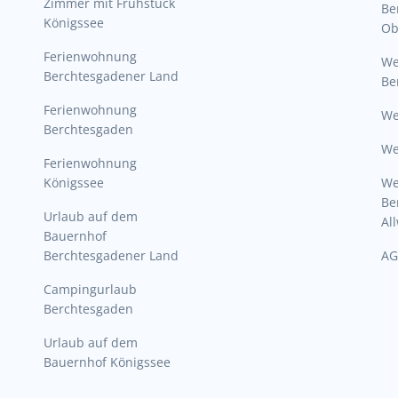
Zimmer mit Frühstück
Be
Königssee
Ob
Ferienwohnung
W
Berchtesgadener Land
Be
Ferienwohnung
We
Berchtesgaden
We
Ferienwohnung
Königssee
W
Be
Urlaub auf dem
Al
Bauernhof
Berchtesgadener Land
AG
Campingurlaub
Berchtesgaden
Urlaub auf dem
Bauernhof Königssee