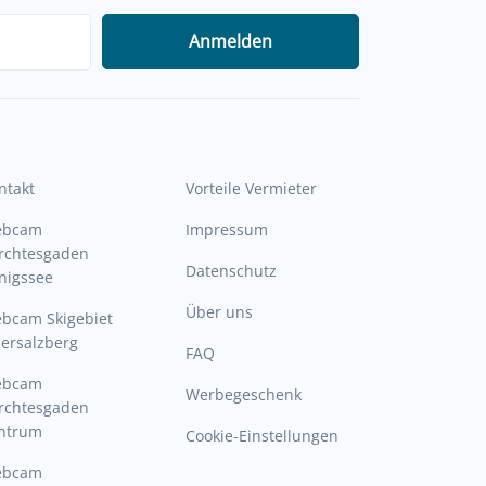
Anmelden
ntakt
Vorteile Vermieter
ebcam
Impressum
rchtesgaden
Datenschutz
nigssee
Über uns
bcam Skigebiet
ersalzberg
FAQ
ebcam
Werbegeschenk
rchtesgaden
ntrum
Cookie-Einstellungen
ebcam