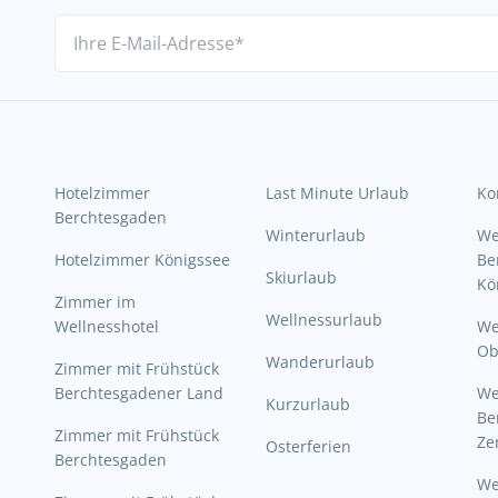
Hotelzimmer
Last Minute Urlaub
Ko
Berchtesgaden
Winterurlaub
W
Hotelzimmer Königssee
Be
Skiurlaub
Kö
Zimmer im
Wellnessurlaub
Wellnesshotel
We
Ob
Wanderurlaub
Zimmer mit Frühstück
Berchtesgadener Land
W
Kurzurlaub
Be
Zimmer mit Frühstück
Ze
Osterferien
Berchtesgaden
W