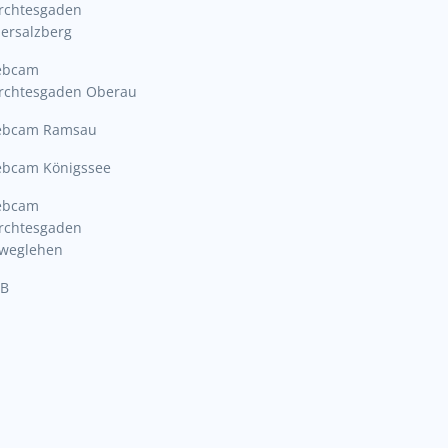
rchtesgaden
ersalzberg
ebcam
rchtesgaden Oberau
bcam Ramsau
bcam Königssee
ebcam
rchtesgaden
lweglehen
B