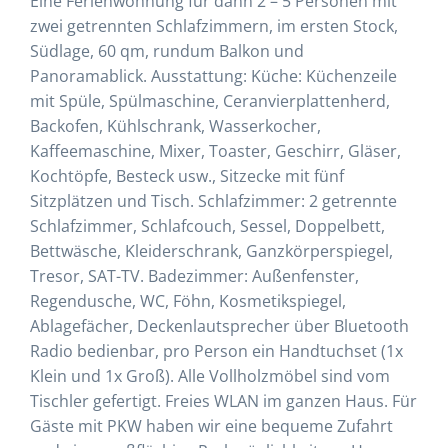
Eine Ferienwohnung für dann 2 – 5 Personen mit
zwei getrennten Schlafzimmern, im ersten Stock,
Südlage, 60 qm, rundum Balkon und
Panoramablick. Ausstattung: Küche: Küchenzeile
mit Spüle, Spülmaschine, Ceranvierplattenherd,
Backofen, Kühlschrank, Wasserkocher,
Kaffeemaschine, Mixer, Toaster, Geschirr, Gläser,
Kochtöpfe, Besteck usw., Sitzecke mit fünf
Sitzplätzen und Tisch. Schlafzimmer: 2 getrennte
Schlafzimmer, Schlafcouch, Sessel, Doppelbett,
Bettwäsche, Kleiderschrank, Ganzkörperspiegel,
Tresor, SAT-TV. Badezimmer: Außenfenster,
Regendusche, WC, Föhn, Kosmetikspiegel,
Ablagefächer, Deckenlautsprecher über Bluetooth
Radio bedienbar, pro Person ein Handtuchset (1x
Klein und 1x Groß). Alle Vollholzmöbel sind vom
Tischler gefertigt. Freies WLAN im ganzen Haus. Für
Gäste mit PKW haben wir eine bequeme Zufahrt