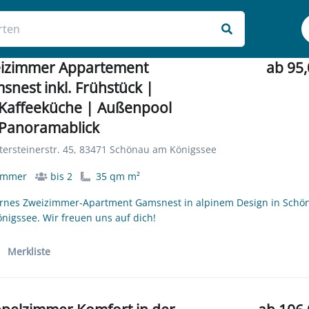
izimmer Appartement
ab 95,
snest inkl. Frühstück |
 Kaffeeküche | Außenpool
 Panoramablick
ersteinerstr. 45, 83471 Schönau am Königssee
immer
bis 2
35 qm m²
nes Zweizimmer-Apartment Gamsnest in alpinem Design in Schö
nigssee. Wir freuen uns auf dich!
Merkliste