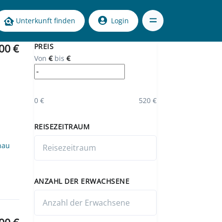
Unterkunft finden
Login
00 €
PREIS
Von
€
bis
€
0 €
520 €
REISEZEITRAUM
nau
ANZAHL DER ERWACHSENE