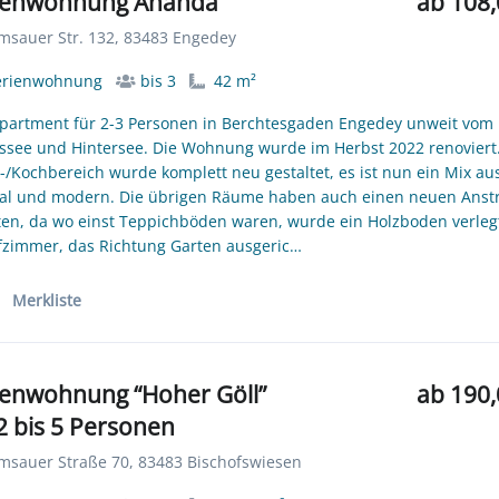
ienwohnung Ananda
ab 108,
sauer Str. 132, 83483 Engedey
erienwohnung
bis 3
42 m²
partment für 2-3 Personen in Berchtesgaden Engedey unweit vom
ssee und Hintersee. Die Wohnung wurde im Herbst 2022 renoviert
/Kochbereich wurde komplett neu gestaltet, es ist nun ein Mix au
kal und modern. Die übrigen Räume haben auch einen neuen Anst
ten, da wo einst Teppichböden waren, wurde ein Holzboden verleg
fzimmer, das Richtung Garten ausgeric…
Merkliste
ienwohnung “Hoher Göll”
ab 190,
 2 bis 5 Personen
sauer Straße 70, 83483 Bischofswiesen