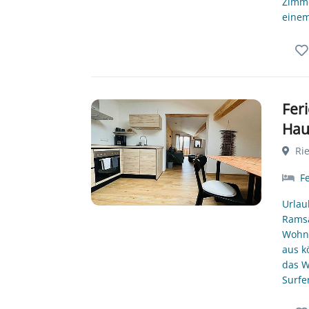
Zimme
einem
Fer
Hau
Rie
F
Urlau
Ramsa
Wohnu
aus k
das W
Surfe