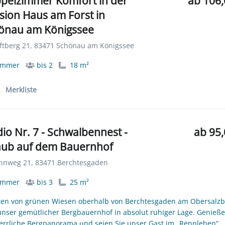
pelzimmer Komfort in der
ab 106,
sion Haus am Forst in
önau am Königssee
tberg 21, 83471 Schönau am Königssee
immer
bis 2
18 m²
Merkliste
dio Nr. 7 - Schwalbennest -
ab 95,
aub auf dem Bauernhof
nweg 21, 83471 Berchtesgaden
immer
bis 3
25 m²
ten von grünen Wiesen oberhalb von Berchtesgaden am Obersalz
 unser gemütlicher Bergbauernhof in absolut ruhiger Lage. Genieße
errliche Bergpanorama und seien Sie unser Gast im „Rennlehen“.