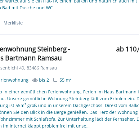
r wartet auf Sie ein Flat-TV, einem Balkon und natürlich auch mit
 Bad mit Dusche und WC.
Merkliste
ienwohnung Steinberg -
ab 110,
s Bartmann Ramsau
senbichl 49, 83486 Ramsau
erienwohnung
bis 2
55 m²
b in einer gemütlichen Ferienwohnung. Ferien im Haus Bartmann 
u. Unsere gemütliche Wohnung Steinberg lädt zum Erholen ein. D
ng ist 55m² groß und in unserem Dachgeschoss. Direkt vom Balk
önnen Sie den Blick in die Berge genießen. Das Herz der Wohnung 
ohnzimmer mit Schlafsofa. Zur Unterhaltung lädt der Fernseher. 
n im Internet klappt problemfrei mit unse…