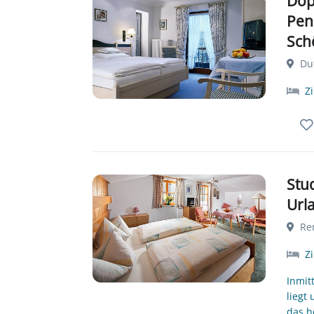
Dop
Pen
Sch
Duf
Z
Stu
Url
Ren
Z
Inmit
liegt
das h