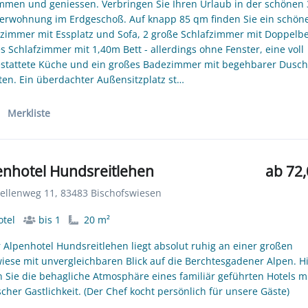
men und geniessen. Verbringen Sie Ihren Urlaub in der schönen 
rwohnung im Erdgeschoß. Auf knapp 85 qm finden Sie ein schön
immer mit Essplatz und Sofa, 2 große Schlafzimmer mit Doppelbet
es Schlafzimmer mit 1,40m Bett - allerdings ohne Fenster, eine voll
stattete Küche und ein großes Badezimmer mit begehbarer Dusch
tten. Ein überdachter Außensitzplatz st…
Merkliste
enhotel Hundsreitlehen
ab 72,
llenweg 11, 83483 Bischofswiesen
tel
bis 1
20 m²
 Alpenhotel Hundsreitlehen liegt absolut ruhig an einer großen
iese mit unvergleichbaren Blick auf die Berchtesgadener Alpen. H
n Sie die behagliche Atmosphäre eines familiär geführten Hotels m
scher Gastlichkeit. (Der Chef kocht persönlich für unsere Gäste)