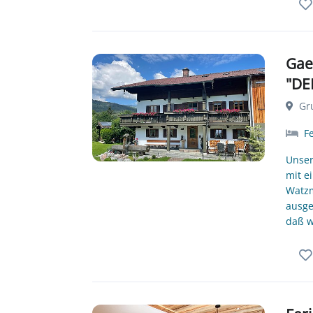
Gae
"DE
Gru
F
Unser
mit e
Watzm
ausge
daß w