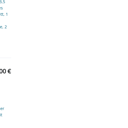
3,5
es
t, 1
e, 2
00 €
ier
it