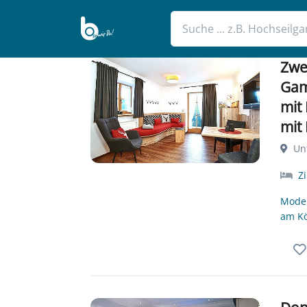
Zwe
Gam
mit
mit
Unt
Z
Moder
am Kö