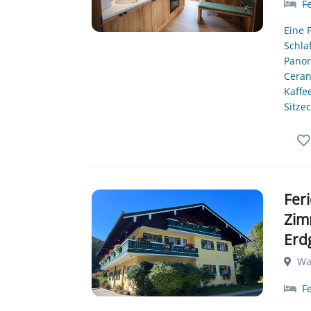
F
Eine 
Schla
Panor
Ceran
Kaffe
Sitze
Fer
Zim
Erd
Wal
F