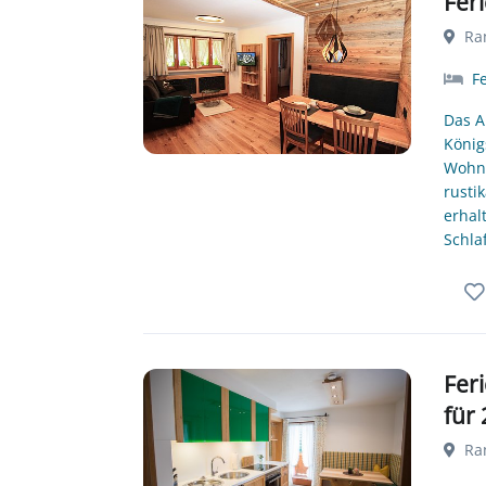
Fer
Ram
F
Das A
König
Wohn-
rusti
erhal
Schla
Fer
für
Ram