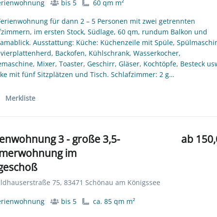
erienwohnung
bis 5
60 qm m²
Ferienwohnung für dann 2 – 5 Personen mit zwei getrennten
fzimmern, im ersten Stock, Südlage, 60 qm, rundum Balkon und
amablick. Ausstattung: Küche: Küchenzeile mit Spüle, Spülmaschi
vierplattenherd, Backofen, Kühlschrank, Wasserkocher,
emaschine, Mixer, Toaster, Geschirr, Gläser, Kochtöpfe, Besteck us
cke mit fünf Sitzplätzen und Tisch. Schlafzimmer: 2 g…
Merkliste
ienwohnung 3 - große 3,5-
ab 150,
merwohnung im
geschoß
dhauserstraße 75, 83471 Schönau am Königssee
erienwohnung
bis 5
ca. 85 qm m²