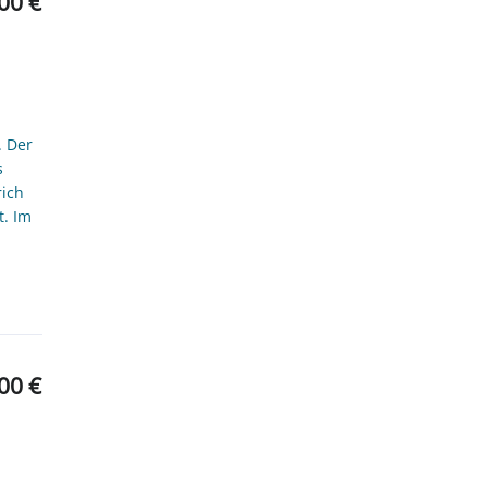
00 €
. Der
s
rich
t. Im
00 €