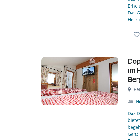
Erhol
Das G
Herzl
Dop
im 
Ber
Ren
Ho
Das D
biete
begeh
Ganz 