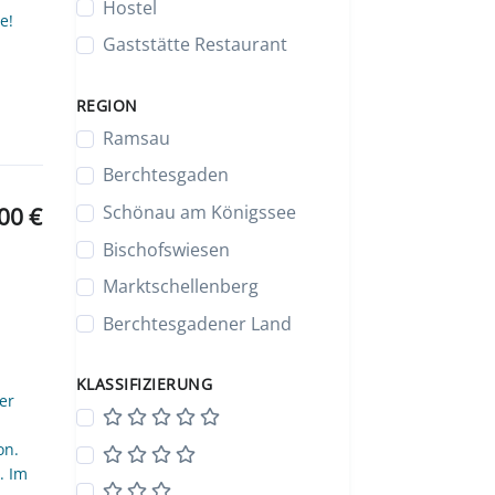
Hostel
e!
Gaststätte Restaurant
REGION
Ramsau
Berchtesgaden
Schönau am Königssee
00 €
Bischofswiesen
Marktschellenberg
Berchtesgadener Land
KLASSIFIZIERUNG
er
on.
. Im