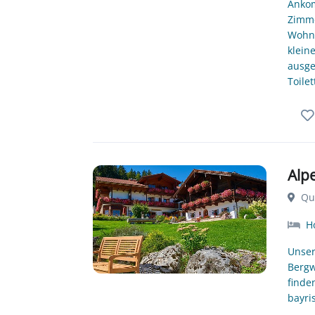
Ankom
Zimme
Wohnz
klein
ausge
Toile
Alp
Que
Ho
Unser
Bergw
finde
bayri