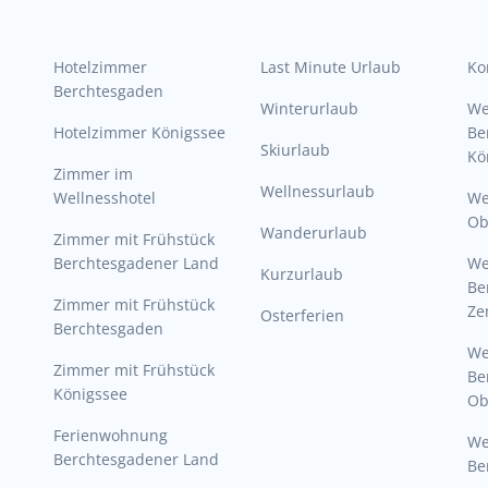
Hotelzimmer
Last Minute Urlaub
Ko
Berchtesgaden
Winterurlaub
W
Hotelzimmer Königssee
Be
Skiurlaub
Kö
Zimmer im
Wellnessurlaub
Wellnesshotel
We
Ob
Wanderurlaub
Zimmer mit Frühstück
Berchtesgadener Land
W
Kurzurlaub
Be
Zimmer mit Frühstück
Ze
Osterferien
Berchtesgaden
W
Zimmer mit Frühstück
Be
Königssee
Ob
Ferienwohnung
W
Berchtesgadener Land
Be