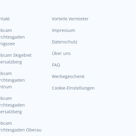
ntakt
Vorteile Vermieter
ebcam
Impressum
rchtesgaden
Datenschutz
nigssee
Über uns
bcam Skigebiet
ersalzberg
FAQ
ebcam
Werbegeschenk
rchtesgaden
ntrum
Cookie-Einstellungen
ebcam
rchtesgaden
ersalzberg
ebcam
rchtesgaden Oberau