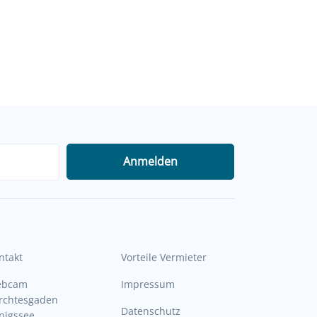
Anmelden
ntakt
Vorteile Vermieter
ebcam
Impressum
rchtesgaden
Datenschutz
nigssee