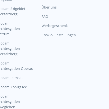
Über uns
bcam Skigebiet
ersalzberg
FAQ
ebcam
Werbegeschenk
rchtesgaden
ntrum
Cookie-Einstellungen
ebcam
rchtesgaden
ersalzberg
ebcam
rchtesgaden Oberau
bcam Ramsau
bcam Königssee
ebcam
rchtesgaden
lweglehen