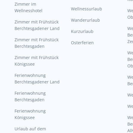
Zimmer im
Wellnessurlaub
Wellnesshotel
We
Ob
Wanderurlaub
Zimmer mit Frühstück
Berchtesgadener Land
W
Kurzurlaub
Be
Zimmer mit Frühstück
Ze
Osterferien
Berchtesgaden
W
Zimmer mit Frühstück
Be
Königssee
Ob
Ferienwohnung
W
Berchtesgadener Land
Be
Ferienwohnung
We
Berchtesgaden
We
Ferienwohnung
Königssee
W
Be
Urlaub auf dem
Al