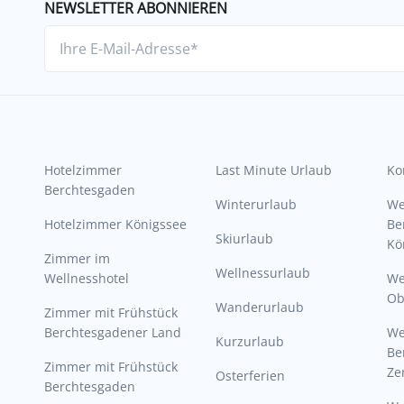
NEWSLETTER ABONNIEREN
Hotelzimmer
Last Minute Urlaub
Ko
Berchtesgaden
Winterurlaub
W
Hotelzimmer Königssee
Be
Skiurlaub
Kö
Zimmer im
Wellnessurlaub
Wellnesshotel
We
Ob
Wanderurlaub
Zimmer mit Frühstück
Berchtesgadener Land
W
Kurzurlaub
Be
Zimmer mit Frühstück
Ze
Osterferien
Berchtesgaden