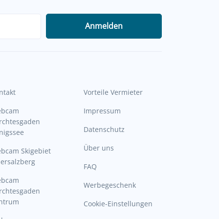
Anmelden
ntakt
Vorteile Vermieter
ebcam
Impressum
rchtesgaden
Datenschutz
nigssee
Über uns
bcam Skigebiet
ersalzberg
FAQ
ebcam
Werbegeschenk
rchtesgaden
ntrum
Cookie-Einstellungen