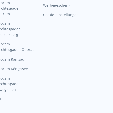
ebcam
Werbegeschenk
rchtesgaden
ntrum
Cookie-Einstellungen
ebcam
rchtesgaden
ersalzberg
ebcam
rchtesgaden Oberau
bcam Ramsau
bcam Königssee
ebcam
rchtesgaden
lweglehen
B