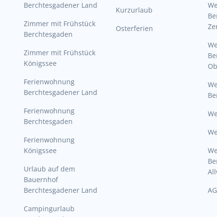
Berchtesgadener Land
W
Kurzurlaub
Be
Zimmer mit Frühstück
Ze
Osterferien
Berchtesgaden
W
Zimmer mit Frühstück
Be
Königssee
Ob
Ferienwohnung
W
Berchtesgadener Land
Be
Ferienwohnung
We
Berchtesgaden
We
Ferienwohnung
Königssee
W
Be
Urlaub auf dem
Al
Bauernhof
Berchtesgadener Land
AG
Campingurlaub