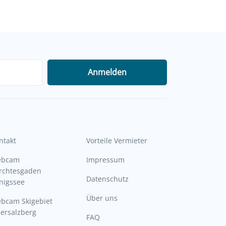
Anmelden
ntakt
Vorteile Vermieter
ebcam
Impressum
rchtesgaden
Datenschutz
nigssee
Über uns
bcam Skigebiet
ersalzberg
FAQ