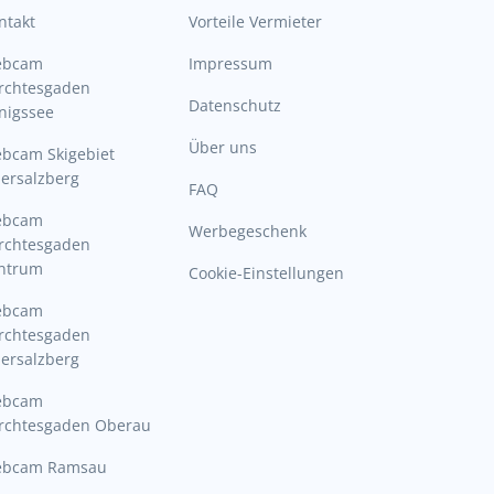
ntakt
Vorteile Vermieter
ebcam
Impressum
rchtesgaden
Datenschutz
nigssee
Über uns
bcam Skigebiet
ersalzberg
FAQ
ebcam
Werbegeschenk
rchtesgaden
ntrum
Cookie-Einstellungen
ebcam
rchtesgaden
ersalzberg
ebcam
rchtesgaden Oberau
bcam Ramsau