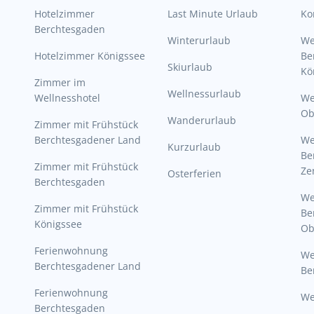
Hotelzimmer
Last Minute Urlaub
Ko
Berchtesgaden
Winterurlaub
W
Hotelzimmer Königssee
Be
Skiurlaub
Kö
Zimmer im
Wellnessurlaub
Wellnesshotel
We
Ob
Wanderurlaub
Zimmer mit Frühstück
Berchtesgadener Land
W
Kurzurlaub
Be
Zimmer mit Frühstück
Ze
Osterferien
Berchtesgaden
W
Zimmer mit Frühstück
Be
Königssee
Ob
Ferienwohnung
W
Berchtesgadener Land
Be
Ferienwohnung
We
Berchtesgaden