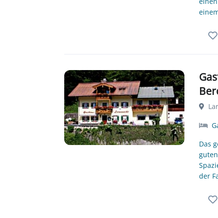
einen
einem
Gas
Ber
Lar
Ga
Das g
guten
Spazi
der F