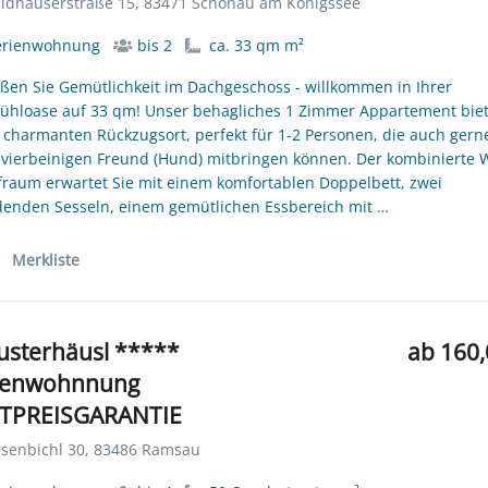
dhauserstraße 15, 83471 Schönau am Königssee
erienwohnung
bis 2
ca. 33 qm m²
ßen Sie Gemütlichkeit im Dachgeschoss - willkommen in Ihrer
ühloase auf 33 qm! Unser behagliches 1 Zimmer Appartement biet
 charmanten Rückzugsort, perfekt für 1-2 Personen, die auch gern
 vierbeinigen Freund (Hund) mitbringen können. Der kombinierte
fraum erwartet Sie mit einem komfortablen Doppelbett, zwei
denden Sesseln, einem gemütlichen Essbereich mit …
Merkliste
usterhäusl *****
ab 160,
ienwohnnung
TPREISGARANTIE
senbichl 30, 83486 Ramsau