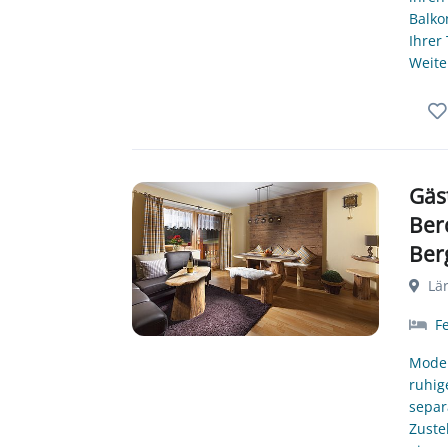
Balko
Ihrer
Weite
Gäs
Ber
Ber
Lär
F
Moder
ruhig
separ
Zuste