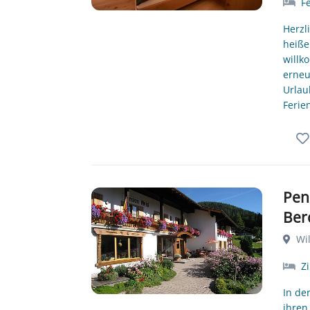
F
Herzl
heiße
willk
erneu
Urlau
Ferie
Pen
Ber
Wil
Z
In de
ihren