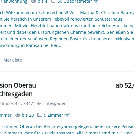
erienwohnung
bis 4
50 Quadratmeter m²
ich Willkommen im Schusterhäusl! Wir - Marina &. Christian Baureg
n Sie herzlich in unserem liebevoll renovierten Schusterhäusl
ommen. Mit viel Herzblut haben wir das traditionsreiche Haus komp
ert und dabei den ursprünglichen Charme bewahrt. Genießen Sie
b in einer der schönsten Regionen Bayern´s - in unserer exklusive
nwohnung in Ramsau bei Ber…
Merkliste
sion Oberau
ab 52,
chtesgaden
dmoos 42 , 83471 Berchtesgaden
immer
bis 20
9 Zimmer m²
r schönen Oberau bei Berchtesgaden gelegen, bietet unsere Pensi
 9 Zimmern Platz für 20 Urlaubsgäste. Alle Zimmer sind mit DU/WC