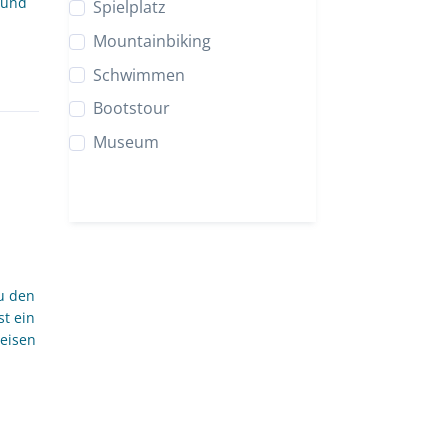
 und
Spielplatz
Mountainbiking
Schwimmen
Bootstour
Museum
u den
st ein
peisen