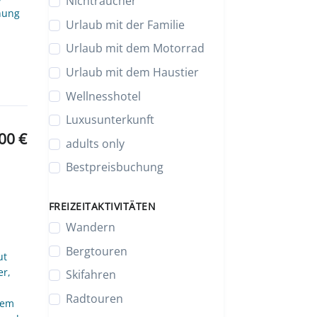
Nichtraucher
anung
Urlaub mit der Familie
Urlaub mit dem Motorrad
Urlaub mit dem Haustier
Wellnesshotel
Luxusunterkunft
00 €
adults only
Bestpreisbuchung
FREIZEITAKTIVITÄTEN
Wandern
Bergtouren
ut
er,
Skifahren
Radtouren
dem