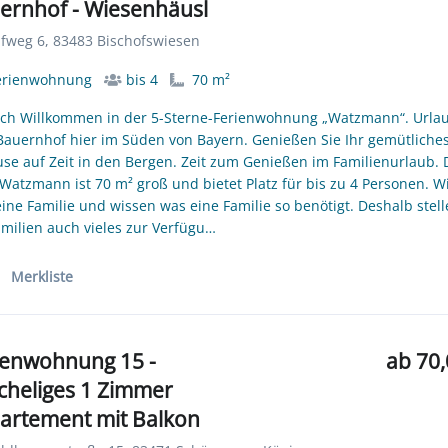
ernhof - Wiesenhäusl
fweg 6, 83483 Bischofswiesen
erienwohnung
bis 4
70 m²
ich Willkommen in der 5-Sterne-Ferienwohnung „Watzmann“. Urla
auernhof hier im Süden von Bayern. Genießen Sie Ihr gemütliche
se auf Zeit in den Bergen. Zeit zum Genießen im Familienurlaub. 
Watzmann ist 70 m² groß und bietet Platz für bis zu 4 Personen. W
eine Familie und wissen was eine Familie so benötigt. Deshalb stel
amilien auch vieles zur Verfügu…
Merkliste
ienwohnung 15 -
ab 70,
cheliges 1 Zimmer
artement mit Balkon